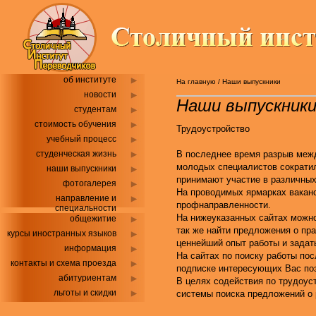
об институте
На главную
/
Наши выпускники
новости
Наши выпускник
студентам
стоимость обучения
Трудоустройство
учебный процесс
студенческая жизнь
В последнее время разрыв межд
молодых специалистов сократил
наши выпускники
принимают участие в различных
фотогалерея
На проводимых ярмарках ваканс
направление и
профнаправленности.
специальности
На нижеуказанных сайтах можно
общежитие
так же найти предложения о пр
курсы иностранных языков
ценнейший опыт работы и задат
информация
На сайтах по поиску работы по
контакты и схема проезда
подписке интересующих Вас по
абитуриентам
В целях содействия по трудоус
льготы и скидки
системы поиска предложений о 