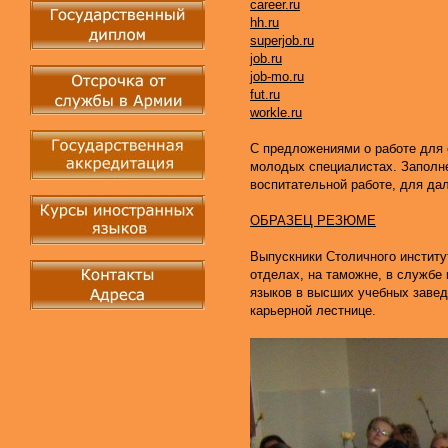
career.ru
hh.ru
superjob.ru
job.ru
job-mo.ru
fut.ru
workle.ru
С предложениями о работе для 
молодых специалистах. Заполне
воспитательной работе, для д
ОБРАЗЕЦ РЕЗЮМЕ
Выпускники Столичного институ
отделах, на таможне, в службе
языков в высших учебных заве
карьерной лестнице.