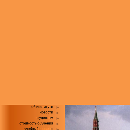
об институте
новости
студентам
стоимость обучения
учебный процесс