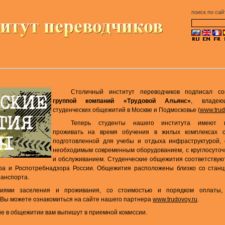
поиск по сай
Столичный институт переводчиков подписал с
группой компаний «Трудовой Альянс»
, владею
студенческих общежитий в Москве и Подмосковье (
www.trud
Теперь студенты нашего института имеют в
проживать на время обучения в жилых комплексах 
подготовленной для учебы и отдыха инфраструктурой,
необходимым современным оборудованием, с круглосуточ
и обслуживанием. Студенческие общежития соответствую
ра и Роспотребнадзора России. Общежития расположены близко со станц
ранспорта.
иями заселения и проживания, со стоимостью и порядком оплаты,
Вы можете ознакомиться на сайте нашего партнера
www.trudovoy.ru
.
е в общежитии вам выпишут в приемной комиссии.