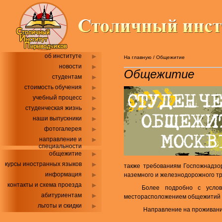
об институте
На главную
/
Общежитие
новости
Общежитие
студентам
стоимость обучения
учебный процесс
студенческая жизнь
наши выпускники
фотогалерея
направление и
специальности
общежитие
курсы иностранных языков
также требованиям Госпожнадзо
информация
наземного и железнодорожного т
контакты и схема проезда
Более подробно с услов
абитуриентам
месторасположением общежитий 
льготы и скидки
Направление на проживани