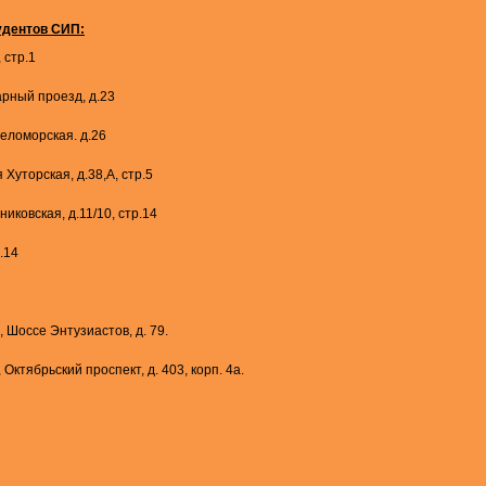
удентов СИП:
, стр.1
тарный проезд, д.23
 Беломорская. д.26
я Хуторская, д.38,А, стр.5
тниковская, д.11/10, стр.14
.14
, Шоссе Энтузиастов, д. 79.
 Октябрьский проспект, д. 403, корп. 4а.