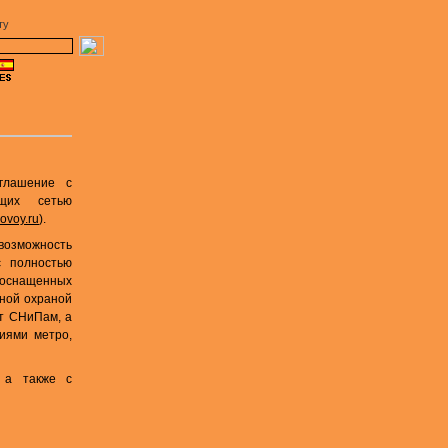
ту
оглашение с
щих сетью
ovoy.ru
).
озможность
с полностью
 оснащенных
ной охраной
т СНиПам, а
иями метро,
 а также с